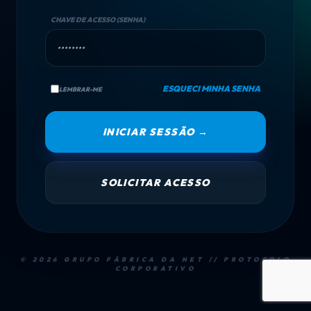
CHAVE DE ACESSO (SENHA)
ESQUECI MINHA SENHA
LEMBRAR-ME
INICIAR SESSÃO →
SOLICITAR ACESSO
© 2026 GRUPO FÁBRICA DA NET // PROTOCOLO
CORPORATIVO